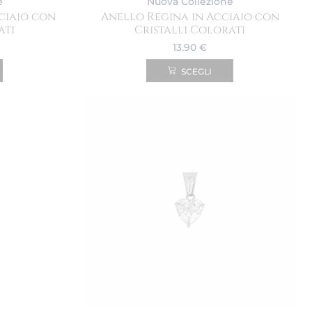
e
Nuova Collezione
ciaio con
Anello Regina in Acciaio con
ati
Cristalli Colorati
13.90
€
SCEGLI