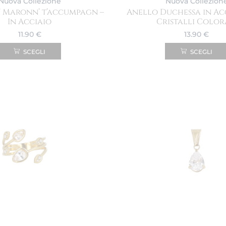
Nuova Collezione
Nuova Collezion
’ Maronn’ t’accumpagn –
Anello Duchessa in Ac
In Acciaio
Cristalli Color
11.90
€
13.90
€
SCEGLI
SCEGLI