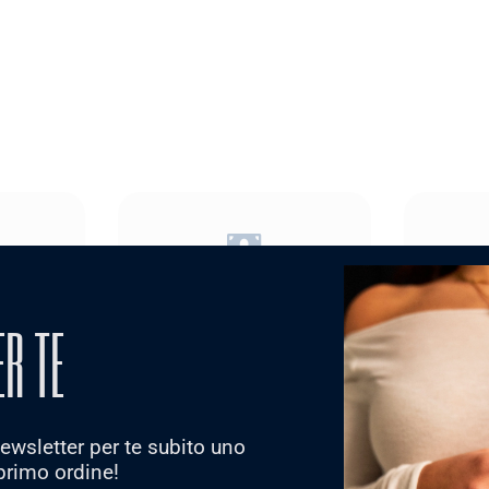
MODALITA' DI
TO
CURA 
PAGAMENTO
ICO
Quand
ER TE
Accettiamo tutte le Carte di
chel free
conse
Credito, Postepay, Paypal,
orme alle
asciutto
KLARNA, Scalapay.
tenti
solare d
Potrai pagare anche in
 in Argento
nel 
contanti alla consegna con
 Ottone .
supplemento di € 3,00
 newsletter per te subito uno
primo ordine!