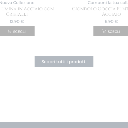
Nuova Collezione
Componi la tua col
Lumina in Acciaio con
Ciondolo Goccia Punt
Cristalli
Acciaio
12.90
€
6.90
€
SCEGLI
SCEGLI
Scopri tutti i prodotti