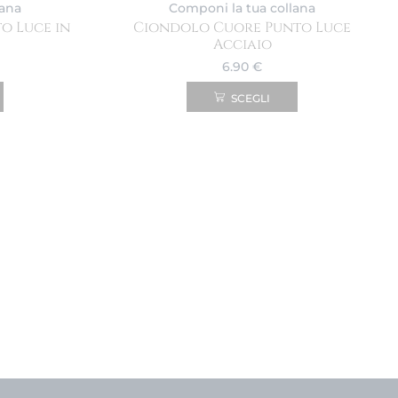
lana
Componi la tua collana
o Luce in
Ciondolo Cuore Punto Luce
Acciaio
6.90
€
SCEGLI