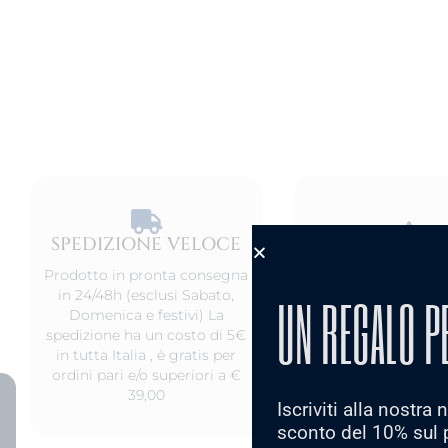
SPEDIZIONE VELOCE​
PRODOT
ANALLERG
Prodotto in pronta consegna
in 24/48h (esclusi Sabato,
UN REGALO P
Questo gioiello è ni
Domenica e festivi) La
ed anallergico conf
spedizione ha un costo di 5€
normative. Resis
in tutta Italia , è gratis per
all'acqua. realizzati
ordini pari e/o superiori a €
925 o Acciaio 316L o
39,00
Iscriviti alla nostra
sconto del 10% sul 