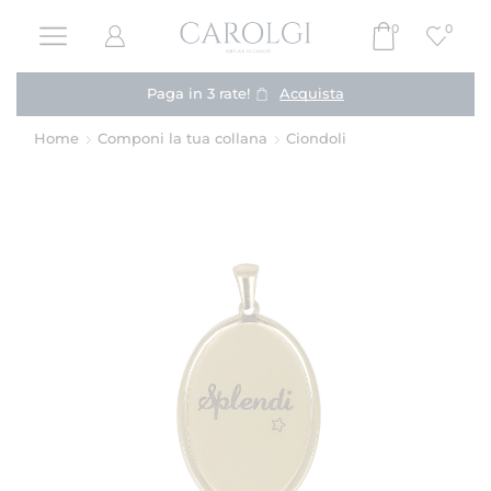
0
0
Paga in 3 rate!
Acquista
Home
Componi la tua collana
Ciondoli