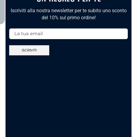
Iscriviti alla nostra newsletter per te subito uno sconto
NICKEL FREE
del 10% sul primo ordine!
Email:
CAMBIO E RESO
CURA DEL PRODOTTO
MODALITÀ DI PAGAMENTO
TI POTREBBE INTERESSARE