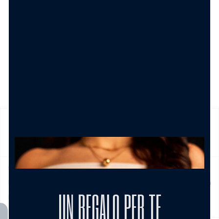
SPEDIZIONE
Prodotto in pronta consegna in 24/48h (esclusi Sabato,
Domenica e festivi) La spedizione ha un costo di 5€ in tutta
UN REGALO PER TE
Italia , è gratis per ordini pari e/o superiori a € 39,00