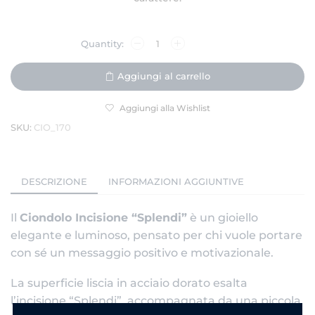
Aggiungi al carrello
Aggiungi alla Wishlist
SKU:
CIO_170
DESCRIZIONE
INFORMAZIONI AGGIUNTIVE
Il
Ciondolo Incisione “Splendi”
è un gioiello
elegante e luminoso, pensato per chi vuole portare
con sé un messaggio positivo e motivazionale.
La superficie liscia in acciaio dorato esalta
l’incisione “Splendi”, accompagnata da una piccola