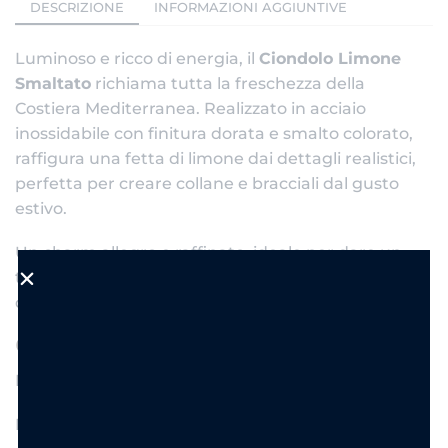
DESCRIZIONE
INFORMAZIONI AGGIUNTIVE
Luminoso e ricco di energia, il
Ciondolo Limone
Smaltato
richiama tutta la freschezza della
Costiera Mediterranea. Realizzato in acciaio
inossidabile con finitura dorata e smalto colorato,
raffigura una fetta di limone dai dettagli realistici,
perfetta per creare collane e bracciali dal gusto
estivo.
Un charm allegro e raffinato, ideale per dare un
tocco di colore alle tue creazioni e accompagnarti
durante tutta la stagione.
Caratteristiche
Materiale: Acciaio inox
Finitura: Oro