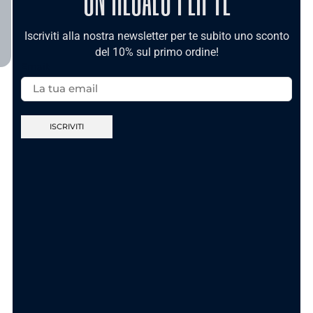
TI POTREBBE INTERESSARE
Iscriviti alla nostra newsletter per te subito uno sconto
del 10% sul primo ordine!
Email:
Nuova Collezione
Nuova Collezione
Anello Sei Unica
Anello Ca’ Maronn’
Gold In Acciaio
t’accumpagn – In
Acciaio
11.90
€
11.90
€
AGGIUNGI AL
CARRELLO
SCEGLI