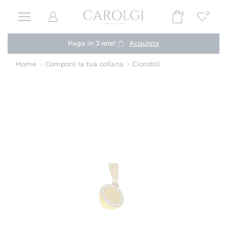
5
0
Paga in 3 rate!
Acquista
Home
Componi la tua collana
Ciondoli