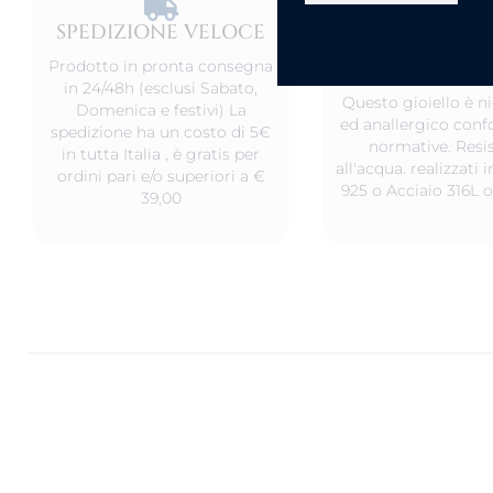
SPEDIZIONE VELOCE​
PRODOT
ANALLERG
Prodotto in pronta consegna
in 24/48h (esclusi Sabato,
Questo gioiello è ni
Domenica e festivi) La
ed anallergico conf
spedizione ha un costo di 5€
normative. Resis
in tutta Italia , è gratis per
all'acqua. realizzati
ordini pari e/o superiori a €
925 o Acciaio 316L o
39,00