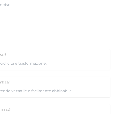
nciso
so?
ciclicità e trasformazione.
tili?
 rende versatile e facilmente abbinabile.
atena?