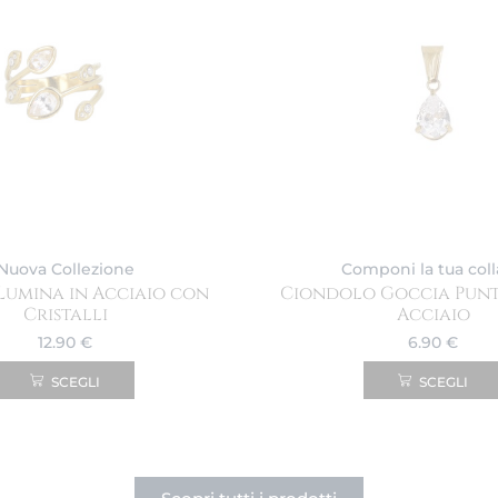
Nuova Collezione
Componi la tua col
Lumina in Acciaio con
Ciondolo Goccia Punt
Cristalli
Acciaio
12.90
€
6.90
€
SCEGLI
SCEGLI