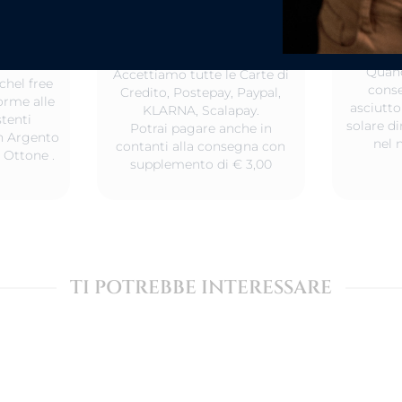
MODALITA' DI
TO
CURA 
PAGAMENTO
ICO
Quand
Accettiamo tutte le Carte di
chel free
conse
Credito, Postepay, Paypal,
orme alle
asciutto
KLARNA, Scalapay.
tenti
solare d
Potrai pagare anche in
 in Argento
nel 
contanti alla consegna con
 Ottone .
supplemento di € 3,00
TI POTREBBE INTERESSARE