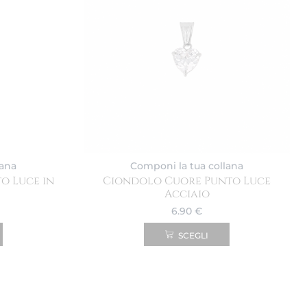
lana
Componi la tua collana
o Luce in
Ciondolo Cuore Punto Luce
Acciaio
6.90
€
SCEGLI