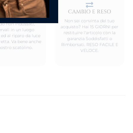
CAMBIO E RESO
DEL PRODOTTO
Non sei convinta del tuo
o non indossati,
acquisto? Hai 15 GIORNI per
rvali in un luogo
restituire l'articolo con la
 ed al riparo da luce
garanzia Soddisfatti o
iretta. Va bene anche
Rimborsati. RESO FACILE E
nostro scatolino.
VELOCE.