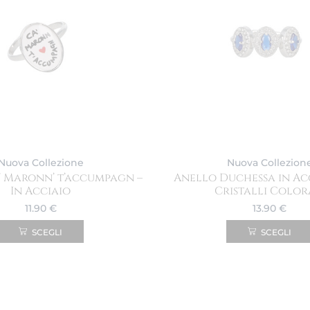
Nuova Collezione
Nuova Collezion
’ Maronn’ t’accumpagn –
Anello Duchessa in Ac
In Acciaio
Cristalli Color
11.90
€
13.90
€
SCEGLI
SCEGLI