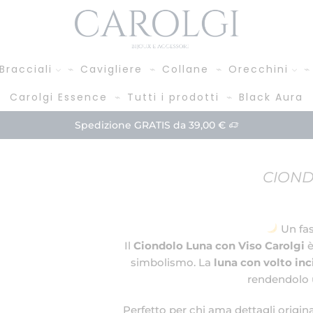
Bracciali
Cavigliere
Collane
Orecchini
Carolgi Essence
Tutti i prodotti
Black Aura
Paga in 3 rate!
Acquista
CIOND
Un fas
Il
Ciondolo Luna con Viso Carolgi
è
simbolismo. La
luna con volto inc
rendendolo u
Perfetto per chi ama dettagli origina