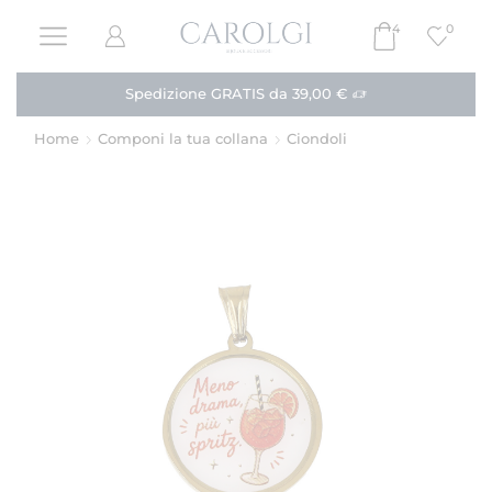
4
0
Paga in 3 rate!
Acquista
Home
Componi la tua collana
Ciondoli