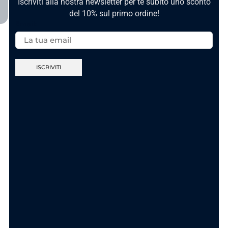
Iscriviti alla nostra newsletter per te subito uno sconto
del 10% sul primo ordine!
Email:
Nuova Collezione
Nuova Collezione
Anello Sei Unica
Anello Ca’ Maronn’
Gold In Acciaio
t’accumpagn – In
Acciaio
11.90
€
11.90
€
AGGIUNGI AL
CARRELLO
SCEGLI