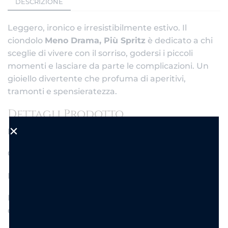
DESCRIZIONE
Leggero, ironico e irresistibilmente estivo. Il
ciondolo
Meno Drama, Più Spritz
è dedicato a chi
sceglie di vivere con il sorriso, godersi i piccoli
momenti e lasciare da parte le complicazioni. Un
gioiello divertente che profuma di aperitivi,
tramonti e spensieratezza.
Dettagli Prodotto
Materiale: Acciaio inossidabile
Colore: Oro
Forma: Tonda
Motivo: Scritta “Meno Drama, Più Spritz” con
cocktail illustrato