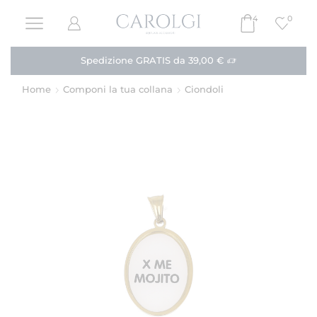
4
0
Paga in 3 rate!
Acquista
Home
Componi la tua collana
Ciondoli