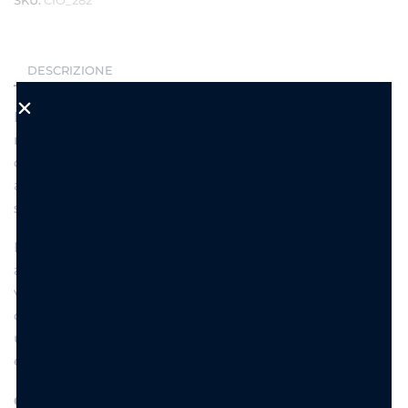
DESCRIZIONE
Fresco, spensierato e perfetto per chi ama i
momenti da condividere. Il ciondolo Mojito Lover è
dedicato agli appassionati dei cocktail più iconici e
alle atmosfere estive che sanno di relax, sorrisi e
serate indimenticabili.
La sua elegante forma ovale e la finitura dorata in
acciaio inossidabile lo rendono un accessorio
versatile e originale, ideale da indossare da solo
oppure da combinare con altri charms per creare
una collana personalizzata. Un dettaglio simpatico
e alla moda che racconta una passione con stile.
Caratteristiche