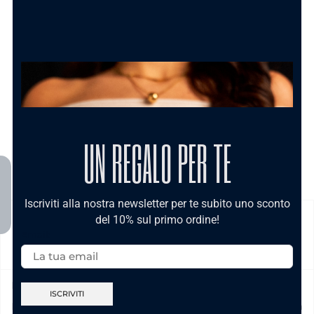
AGGIUNGI AL CARRELLO
UN REGALO PER TE
Iscriviti alla nostra newsletter per te subito uno sconto
del 10% sul primo ordine!
SPEDIZIONE
Email:
Prodotto in pronta consegna in 24/48h (esclusi Sabato,
Domenica e festivi) La spedizione ha un costo di 5€ in tutta