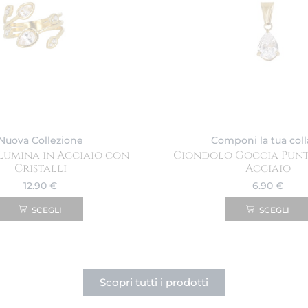
Nuova Collezione
Componi la tua col
Lumina in Acciaio con
Ciondolo Goccia Punt
Cristalli
Acciaio
12.90
€
6.90
€
SCEGLI
SCEGLI
Scopri tutti i prodotti