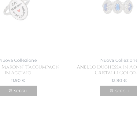
Nuova Collezione
Nuova Collezion
’ Maronn’ t’accumpagn –
Anello Duchessa in Ac
In Acciaio
Cristalli Color
11.90
€
13.90
€
SCEGLI
SCEGLI