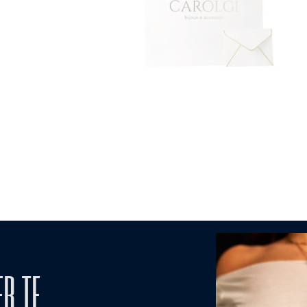
ER TE
MODALITA' DI