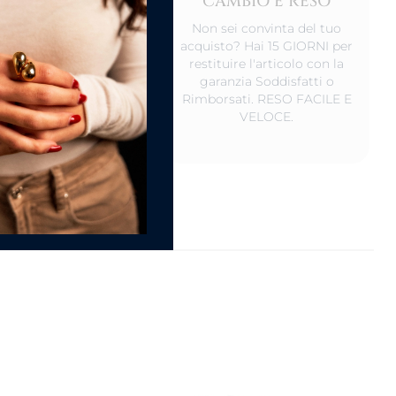
CAMBIO E RESO
DEL PRODOTTO
Non sei convinta del tuo
o non indossati,
acquisto? Hai 15 GIORNI per
rvali in un luogo
restituire l'articolo con la
 ed al riparo da luce
garanzia Soddisfatti o
iretta. Va bene anche
Rimborsati. RESO FACILE E
nostro scatolino.
VELOCE.