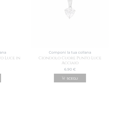
lana
Componi la tua collana
o Luce in
Ciondolo Cuore Punto Luce
Acciaio
6.90
€
SCEGLI