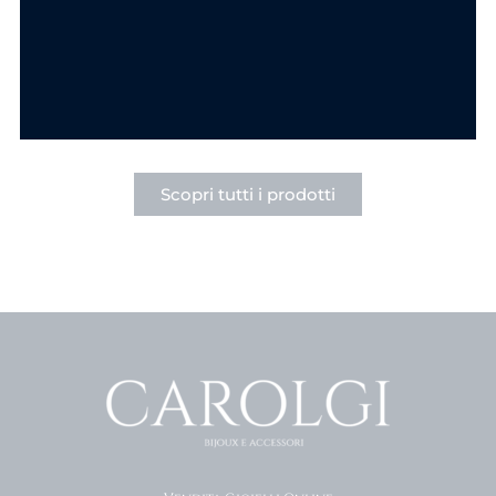
Acciaio
6.90
€
6.90
€
SCEGLI
SCEGLI
Scopri tutti i prodotti