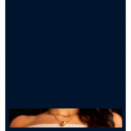
SPEDIZIONE
Prodotto in pronta consegna in 24/48h (esclusi Sabato,
Domenica e festivi) La spedizione ha un costo di 5€ in tutta
Italia , è gratis per ordini pari e/o superiori a € 39,00
NICKEL FREE
CAMBIO E RESO
CURA DEL PRODOTTO