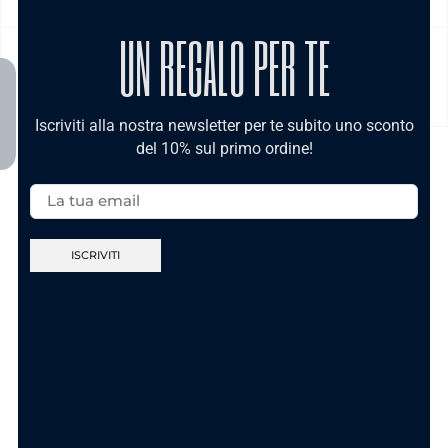
UN REGALO PER TE
MODALITÀ DI PAGAMENTO
Iscriviti alla nostra newsletter per te subito uno sconto
del 10% sul primo ordine!
Email:
TI POTREBBE INTERESSARE
Nuova Collezione
Nuova Collezione
Anello Sei Unica
Anello Ca’ Maronn’