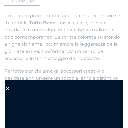
DESCRIZIONE
Un piccolo promemoria da portare sempre con sé.
Il ciondolo
Tutto Bene
unisce colore, ironia e
positività in un design originale ispirato allo stile
pop contemporaneo. La scritta colorata su sfondo
a righe richiama l’ottimismo e la leggerezza delle
giornate estive, trasformando un semplice
accessorio in un messaggio da indossare.
Perfetto per chi ama gli accessori creativi e
desidera aggiungere un tocco allegro e distintivo
alle proprie collane personalizzate.
Dettagli prodotto
Materiale: Acciaio inossidabile
Colore: Oro con stampa multicolor