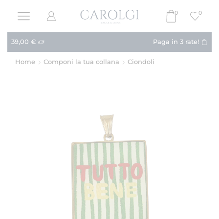
0
0
Paga in 3 rate!
Acquista
Home
Componi la tua collana
Ciondoli