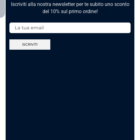
Iscriviti alla nostra newsletter per te subito uno sconto
del 10% sul primo ordine!
Email:
Nuova Collezione
Nuova Collezione
Anello Sei Unica
Anello Ca’ Maronn’
Gold In Acciaio
t’accumpagn – In
Acciaio
11.90
€
11.90
€
AGGIUNGI AL
CARRELLO
SCEGLI