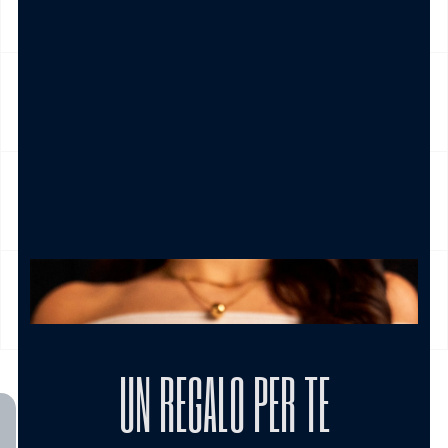
NICKEL FREE
CAMBIO E RESO
CURA DEL PRODOTTO
MODALITÀ DI PAGAMENTO
UN REGALO PER TE
TI POTREBBE INTERESSARE