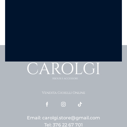
Scopri tutti i prodotti
Vendita Gioielli Online
Email: carolgi.store@gmail.com
Tel: 376 22 67 701