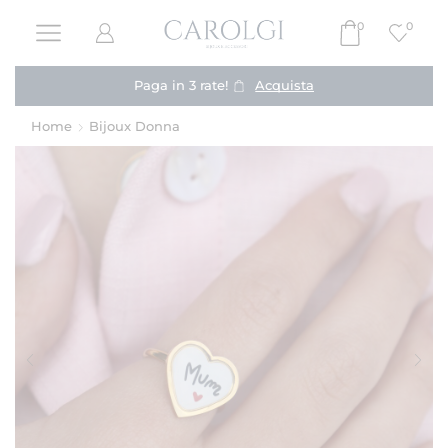
0
0
Paga in 3 rate!
Acquista
Home
Bijoux Donna