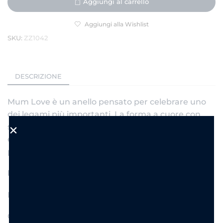
Aggiungi al carrello
Aggiungi alla Wishlist
SKU:
ZZ1042
DESCRIZIONE
Mum Love è un anello pensato per celebrare uno
dei legami più importanti. La forma a cuore con
scritta “Mum” lo rende un gioiello tenero, elegante
e perfetto come idea regalo. Un piccolo simbolo da
portare sempre con sé.
Dettagli prodotto
Materiale: acciaio
Colore: oro