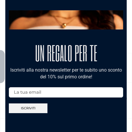
UN REGALO PER TE
SPEDIZIONE
Iscriviti alla nostra newsletter per te subito uno sconto
del 10% sul primo ordine!
Email:
Prodotto in pronta consegna in 24/48h (esclusi Sabato,
Domenica e festivi) La spedizione ha un costo di 5€ in tutta
Italia , è gratis per ordini pari e/o superiori a € 39,00