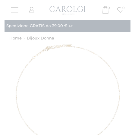
0
0
Paga in 3 rate!
Acquista
Home
Bijoux Donna