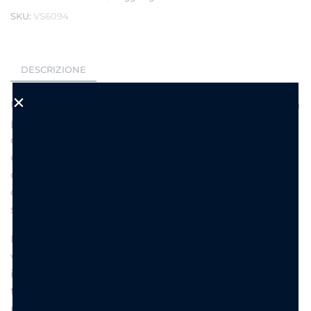
SKU:
VS6094
DESCRIZIONE
Un gioiello che racchiude un messaggio speciale da
portare sempre con sé. La collana Believe è
dedicata a chi crede nei propri sogni, nelle nuove
opportunità e nella forza dei pensieri positivi. Il
ciondolo con la frase
“Se ci credi davvero, si
avvera…”
trasforma questa collana in un simbolo di
speranza, fiducia e determinazione.
La delicata catena in acciaio inossidabile dorato
valorizza il ciondolo dal design elegante,
impreziosito da un piccolo cuore rosso che dona un
tocco romantico e raffinato. Perfetta da regalare a
una persona speciale o da scegliere come