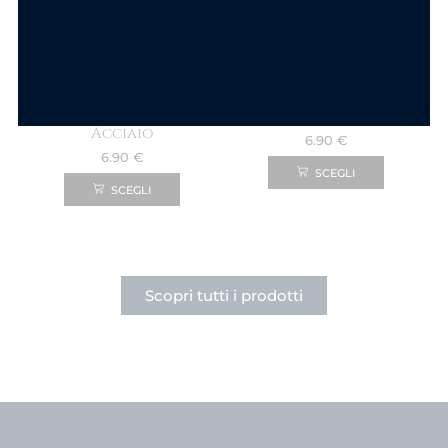
Componi la tua collana
Componi la tua collana
Ciondolo Goccia
Ciondolo Cuore
Punto Luce in
Punto Luce Acciaio
Acciaio
6.90
€
6.90
€
SCEGLI
SCEGLI
Scopri tutti i prodotti