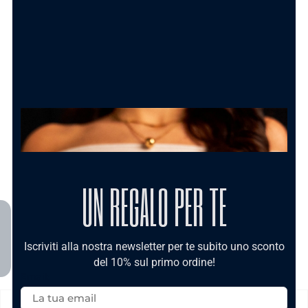
TRASFORMA IL TUO ORDINE IN UN
REGALO PERFETTO
Shopper Bag con bigliettino
Carolgi
1.50
€
AGGIUNGI AL CARRELLO
UN REGALO PER TE
Iscriviti alla nostra newsletter per te subito uno sconto
del 10% sul primo ordine!
Email: