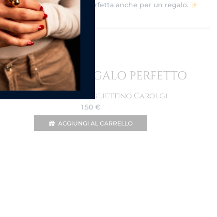
elegante firmata Carolgi, perfetta anche per un regalo.
ORDINE IN UN REGALO PERFETTO
Shopper Bag con bigliettino Carolgi
1.50
€
AGGIUNGI AL CARRELLO