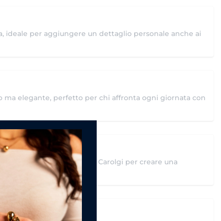
ica, ideale per aggiungere un dettaglio personale anche ai
o ma elegante, perfetto per chi affronta ogni giornata con
lli Carolgi?
re abbinata ad altri gioielli Carolgi per creare una
nosa.