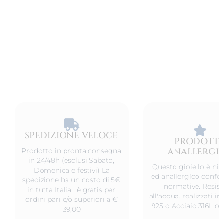
SPEDIZIONE VELOCE​
PRODOT
ANALLERG
Prodotto in pronta consegna
in 24/48h (esclusi Sabato,
Questo gioiello è ni
Domenica e festivi) La
ed anallergico conf
spedizione ha un costo di 5€
normative. Resis
in tutta Italia , è gratis per
all'acqua. realizzati
ordini pari e/o superiori a €
925 o Acciaio 316L o
39,00