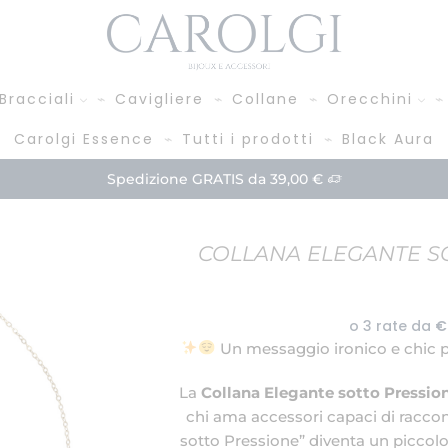
Bracciali
Cavigliere
Collane
Orecchini
Carolgi Essence
Tutti i prodotti
Black Aura
Paga in 3 rate!
Acquista
COLLANA ELEGANTE SO
Un messaggio ironico e chic pe
La
Collana Elegante sotto Pressio
chi ama accessori capaci di raccont
sotto Pressione” diventa un piccolo