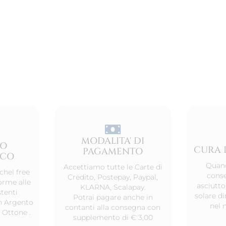
MODALITA' DI
TO
CURA 
PAGAMENTO
ICO
Quand
Accettiamo tutte le Carte di
chel free
conse
Credito, Postepay, Paypal,
orme alle
asciutto
KLARNA, Scalapay.
tenti
solare d
Potrai pagare anche in
 in Argento
nel 
contanti alla consegna con
 Ottone .
supplemento di € 3,00