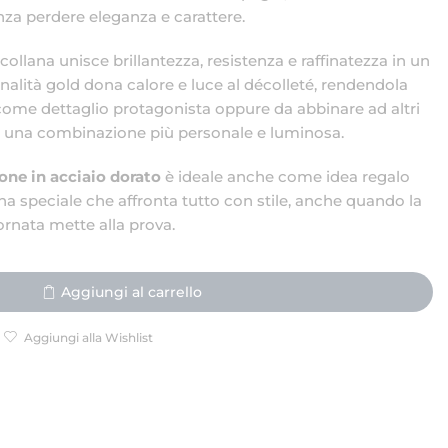
enza perdere eleganza e carattere.
 collana unisce brillantezza, resistenza e raffinatezza in un
nalità gold dona calore e luce al décolleté, rendendola
come dettaglio protagonista oppure da abbinare ad altri
are una combinazione più personale e luminosa.
one in acciaio dorato
è ideale anche come idea regalo
na speciale che affronta tutto con stile, anche quando la
ornata mette alla prova.
Aggiungi al carrello
Aggiungi alla Wishlist