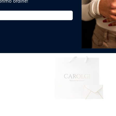
primo ordine!
Sì, viene spedita in una confezione 
TRASFORMA IL TUO 