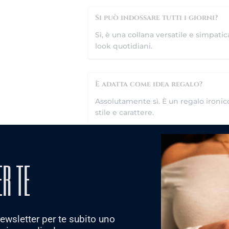
Si può indossare tutti i giorni?
Sì, è una collana versatile e simpat
look quotidiani.
È adatta come idea regalo?
Assolutamente sì. È un regalo ironic
stile e carattere.
Può essere abbinata ad altri gioie
ER TE
Sì, può essere indossata da sola oppu
combinazione personalizzata e lumi
Arriva con confezione regalo?
 newsletter per te subito uno