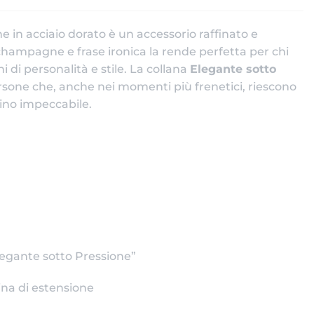
e in acciaio dorato è un accessorio raffinato e
i champagne e frase ironica la rende perfetta per chi
i di personalità e stile. La collana
Elegante sotto
rsone che, anche nei momenti più frenetici, riescono
scino impeccabile.
legante sotto Pressione”
na di estensione