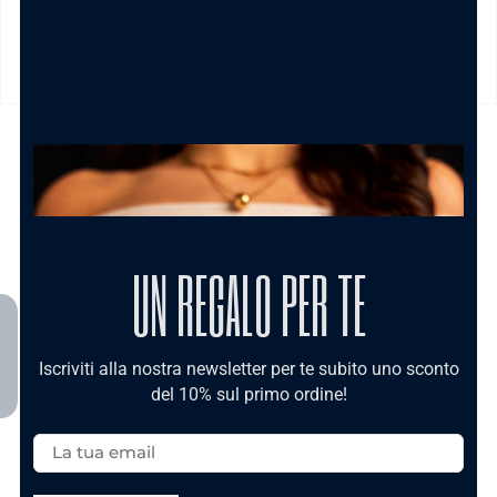
MODALITÀ DI PAGAMENTO
TI POTREBBE INTERESSARE
UN REGALO PER TE
Iscriviti alla nostra newsletter per te subito uno sconto
del 10% sul primo ordine!
Email:
Nuova Collezione
Nuova Collezione
Anello Sei Unica
Anello Ca’ Maronn’
Gold In Acciaio
t’accumpagn – In
Acciaio
11.90
€