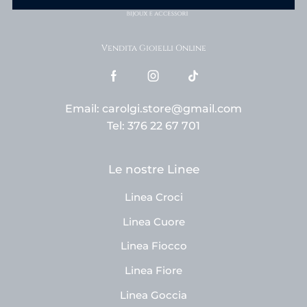
Vendita Gioielli Online
Email: carolgi.store@gmail.com
Tel: 376 22 67 701
Le nostre Linee
Linea Croci
Linea Cuore
Linea Fiocco
Linea Fiore
Linea Goccia