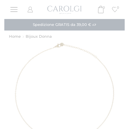
0
0
Paga in 3 rate!
Acquista
Home
Bijoux Donna