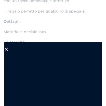
con un tocco personale e affettivo.
Il regalo perfetto per qualcuno di speciale.
Dettagli:
Materiale: Acciaio inox
Colore: Oro
Lunghezza: circa 40 + 5 cm
Ciondolo smaltato 2 CM
Waterproof e anti ossidazione
TRASFORMA IL TUO ORDINE IN UN
REGALO PERFETTO