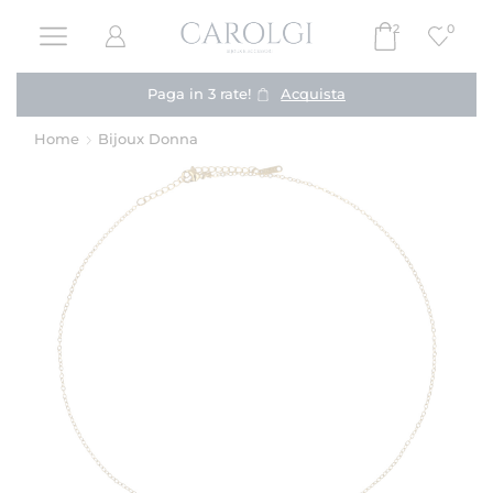
2
0
Paga in 3 rate!
Acquista
Home
Bijoux Donna