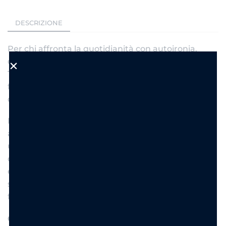
DESCRIZIONE
Per chi affronta la quotidianità con autoironia,
carattere e un pizzico di sarcasmo. La collana Odio
Tutti è un accessorio originale che trasforma una
frase provocatoria e divertente in un gioiello dal
design moderno e accattivante.
La delicata catena in acciaio inossidabile dorato
accompagna un ciondolo rotondo impreziosito da
un piccolo cuore rosso che crea un simpatico
contrasto con la scritta. Un gioiello perfetto per
esprimere la propria personalità, regalare un
sorriso o completare ogni look con un dettaglio
fuori dagli schemi.
Caratteristiche