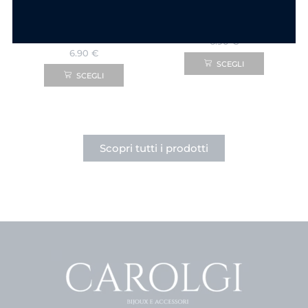
Componi la tua collana
Componi la tua collana
Ciondolo Goccia
Ciondolo Cuore
Punto Luce in
Punto Luce Acciaio
Acciaio
6.90
€
6.90
€
SCEGLI
SCEGLI
Scopri tutti i prodotti