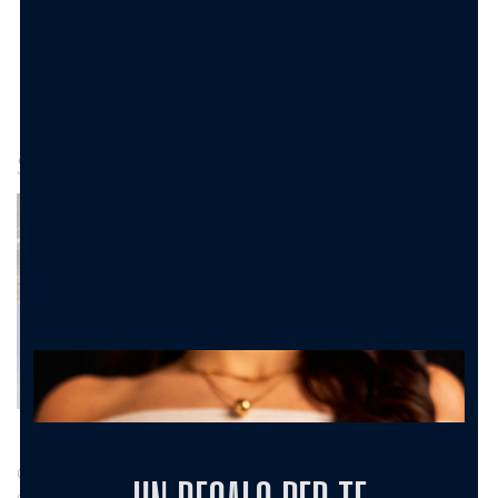
AGGIUNGI AL CARRELLO
Spesso Acquistati Insieme
Collana acciaio
Collana acciaio