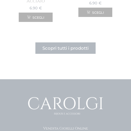
Acciaio
6.90
€
6.90
€
SCEGLI
SCEGLI
Scopri tutti i prodotti
Vendita Gioielli Online