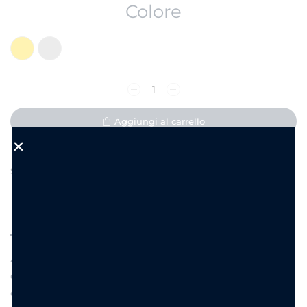
Colore
Aggiungi al carrello
Aggiungi alla Wishlist
SKU:
SH1034
DESCRIZIONE
INFORMAZIONI AGGIUNTIVE
Anello di bigiotteria in acciaio inossidabile fascia
con misura regolabile con fiocco da 1,5 cm e
cuoricino centrale.