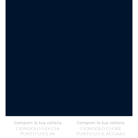
Nuova Collezione
Nuova Collezione
Anello Aurora in
Anello Lumina in
Acciaio con Cristalli
Acciaio con Cristalli
12.90
€
12.90
€
SCEGLI
SCEGLI
Componi la tua collana
Componi la tua collana
Ciondolo Goccia
Ciondolo Cuore
Punto Luce in
Punto Luce Acciaio