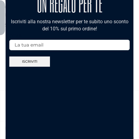
UN REGALO PER TE
con fiocco 1,5 cm e
con fiocco 2,5 cm
cuore
e cuore
10.90
€
10.90
€
Iscriviti alla nostra newsletter per te subito uno sconto
Scegli
Scegli
del 10% sul primo ordine!
Email:
SPEDIZIONE
Prodotto in pronta consegna in 24/48h (esclusi Sabato,
Domenica e festivi) La spedizione ha un costo di 5€ in tutta