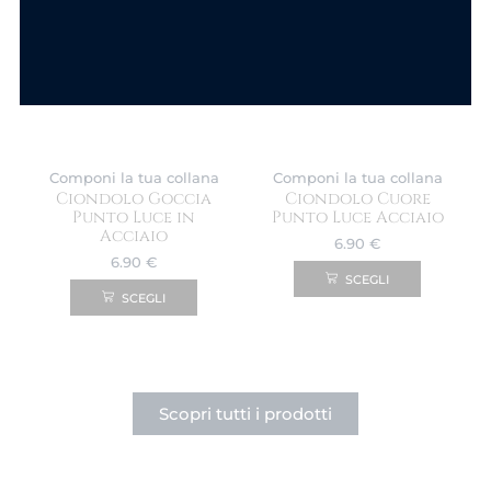
Componi la tua collana
Componi la tua collana
Ciondolo Goccia
Ciondolo Cuore
Punto Luce in
Punto Luce Acciaio
Acciaio
6.90
€
6.90
€
SCEGLI
SCEGLI
Scopri tutti i prodotti