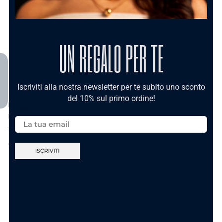
UN REGALO PER TE
Iscriviti alla nostra newsletter per te subito uno sconto
del 10% sul primo ordine!
Bracciale amuleti
Email:
porta fortuna
13.90
€
Scegli