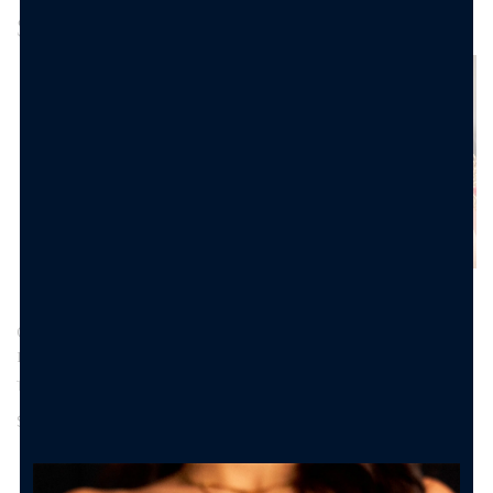
Spesso Acquistati Insieme
Collana amuleti
Anello chevalier
porta fortuna
cuore sacro
15.90
€
11.90
€
Scegli
Scegli