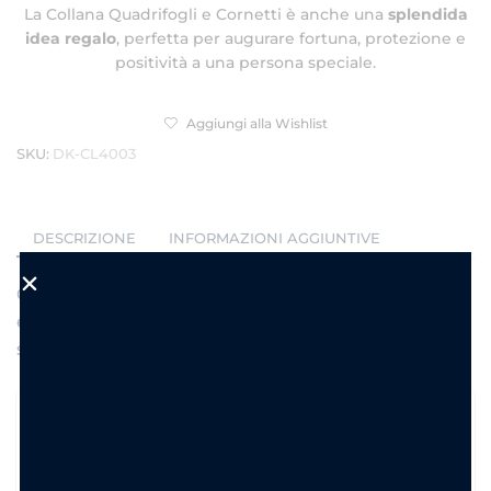
La Collana Quadrifogli e Cornetti è anche una
splendida
idea regalo
, perfetta per augurare fortuna, protezione e
positività a una persona speciale.
Aggiungi alla Wishlist
SKU:
DK-CL4003
DESCRIZIONE
INFORMAZIONI AGGIUNTIVE
Collana in acciaio inossidabile catenina 40 cm + cm
estensione , on ciondoli quadrifogli e cornetti
smaltati rossi.
Che stile ha la Collana Quadrifogli e Cornetti?
Ha uno stile originale, simbolico e contemporaneo,
perfetto per chi ama gioielli portafortuna e ricchi di