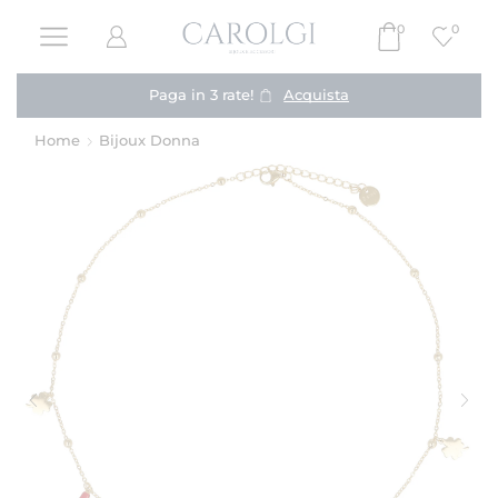
0
0
Paga in 3 rate!
Acquista
Home
Bijoux Donna